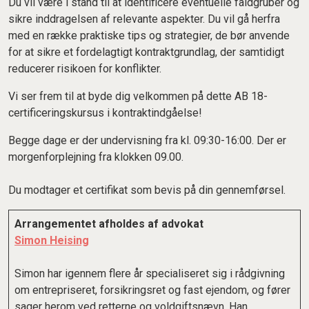
Du vil være i stand til at identificere eventuelle faldgruber og
sikre inddragelsen af relevante aspekter. Du vil gå herfra
med en række praktiske tips og strategier, de bør anvende
for at sikre et fordelagtigt kontraktgrundlag, der samtidigt
reducerer risikoen for konflikter.
Vi ser frem til at byde dig velkommen på dette AB 18-
certificeringskursus i kontraktindgåelse!
Begge dage er der undervisning fra kl. 09:30-16:00. Der er
morgenforplejning fra klokken 09.00.
Du modtager et certifikat som bevis på din gennemførsel.
Arrangementet afholdes af advokat
Simon Heising
Simon har igennem flere år specialiseret sig i rådgivning
om entrepriseret, forsikringsret og fast ejendom, og fører
sager herom ved retterne og voldgiftsnævn. Han