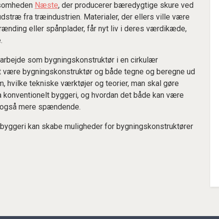
rksomheden
Næste
, der producerer bæredygtige skure ved
træ fra træindustrien. Materialer, der ellers ville være
rænding eller spånplader, får nyt liv i deres værdikæde,
.
t arbejde som bygningskonstruktør i en cirkulær
 at være bygningskonstruktør og både tegne og beregne ud
, hvilke tekniske værktøjer og teorier, man skal gøre
fra konventionelt byggeri, og hvordan det både kan være
en også mere spændende.
rt byggeri kan skabe muligheder for bygningskonstruktører