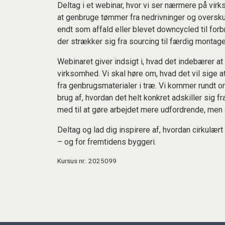
Deltag i et webinar, hvor vi ser nærmere på vi
at genbruge tømmer fra nedrivninger og overskuds
endt som affald eller blevet downcycled til forb
der strækker sig fra sourcing til færdig montage
Webinaret giver indsigt i, hvad det indebærer a
virksomhed. Vi skal høre om, hvad det vil sige
fra genbrugsmaterialer i træ. Vi kommer rundt om
brug af, hvordan det helt konkret adskiller sig 
med til at gøre arbejdet mere udfordrende, m
Deltag og lad dig inspirere af, hvordan cirkulæ
– og for fremtidens byggeri.
Kursus nr.: 2025099