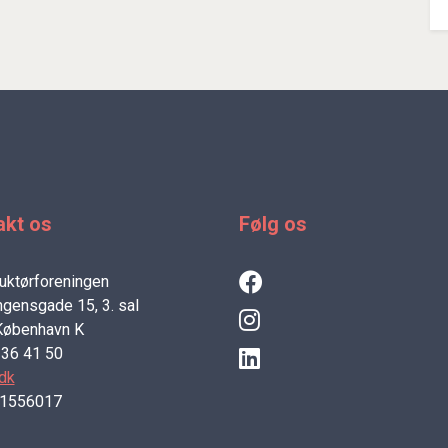
akt os
Følg os
uktørforeningen
gensgade 15, 3. sal
København K
3 36 41 50
dk
21556017