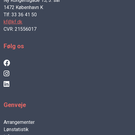
Ny Kongensgade 15, 3. sal
1472 København K
Tlf: 33 36 41 50
kf@kf.dk
CVR: 21556017
Følg os
Genveje
Arrangementer
Lønstatistik