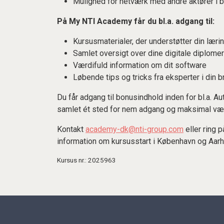
Mulighed for netværk med andre aktører i 
På My NTI Academy får du bl.a. adgang til:
Kursusmaterialer, der understøtter din læri
Samlet oversigt over dine digitale diplomer
Værdifuld information om dit software
Løbende tips og tricks fra eksperter i din 
Du får adgang til bonusindhold inden for bl.a. 
samlet ét sted for nem adgang og maksimal vær
Kontakt
academy-dk@nti-group.com
eller ring p
information om kursusstart i København og Aarh
Kursus nr.: 2025963