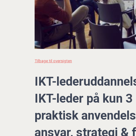
Tilbage til oversigten
IKT-lederuddannelse
IKT-leder på kun 3 
praktisk anvendels
ansvar, strategi &