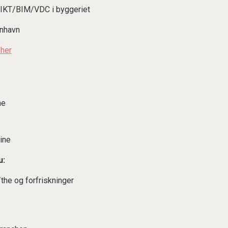
IKT/BIM/VDC i byggeriet
enhavn
 her
ne
ine
u:
he og forfriskninger