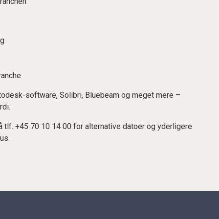
branchen
ng
branche
Autodesk-software, Solibri, Bluebeam og meget mere –
di.
å tlf. +45 70 10 14 00 for alternative datoer og yderligere
us.