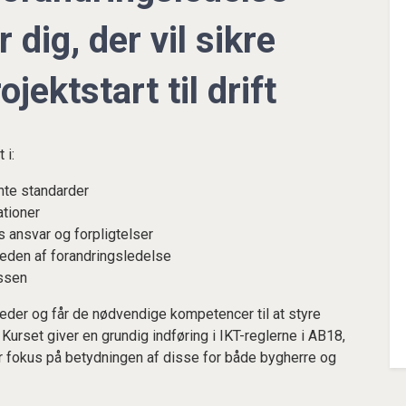
 dig, der vil sikre
jektstart til drift
 i:
nte standarder
ationer
s ansvar og forpligtelser
heden af forandringsledelse
ssen
leder og får de nødvendige kompetencer til at styre
Kurset giver en grundig indføring i IKT-reglerne i AB18,
okus på betydningen af disse for både bygherre og