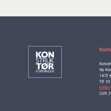
Kont
Konstr
Ny Kon
1472 
Tlf: 3
kf@kf.
CVR: 