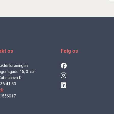
akt os
Følg os
uktørforeningen
gensgade 15, 3. sal
København K
3 36 41 50
dk
21556017