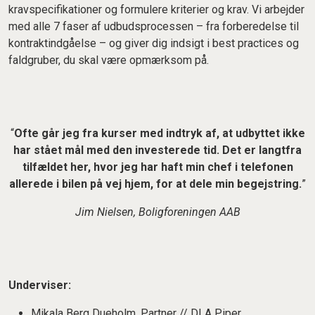
kravspecifikationer og formulere kriterier og krav. Vi arbejder
med alle 7 faser af udbudsprocessen – fra forberedelse til
kontraktindgåelse – og giver dig indsigt i best practices og
faldgruber, du skal være opmærksom på.
“
Ofte går jeg fra kurser med indtryk af, at udbyttet ikke
har stået mål med den investerede tid. Det er langtfra
tilfældet her, hvor jeg har haft min chef i telefonen
allerede i bilen på vej hjem, for at dele min begejstring.
”
Jim Nielsen, Boligforeningen AAB
Underviser:
Mikala Berg Dueholm, Partner // DLA Piper