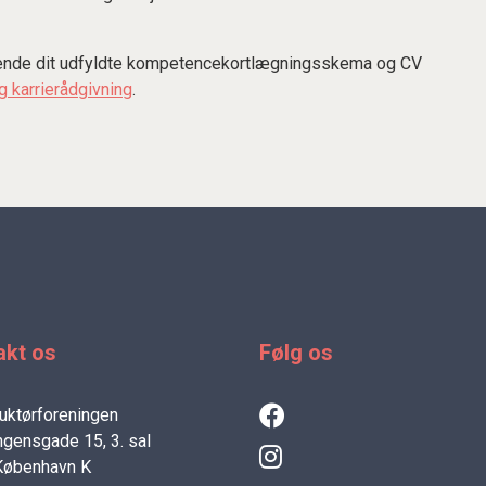
ndsende dit udfyldte kompetencekortlægningsskema og CV
g karrierådgivning
.
akt os
Følg os
uktørforeningen
gensgade 15, 3. sal
København K